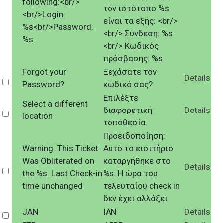
following:<br/>
τον ιστότοπο %s
<br/>Login:
είναι τα εξής: <br/>
%s<br/>Password:
<br/> Σύνδεση: %s
%s
<br/> Κωδικός
πρόσβασης: %s
Forgot your
Ξεχάσατε τον
Details
Select
Password?
κωδικό σας?
Επιλέξτε
Select a different
διαφορετική
Details
Select
location
τοποθεσία
Προειδοποίηση:
Warning: This Ticket
Αυτό το εισιτήριο
Was Obliterated on
καταργήθηκε στο
Details
Select
the %s. Last Check-in
%s. Η ώρα του
time unchanged
τελευταίου check in
δεν έχει αλλάξει
JAN
ΙΑΝ
Details
Select