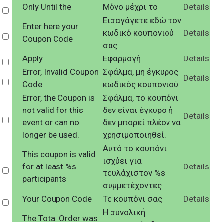
Only Until the
Μόνο μέχρι το
Details
Select
Εισαγάγετε εδώ τον
Enter here your
κωδικό κουπονιού
Details
Select
Coupon Code
σας
Apply
Εφαρμογή
Details
Select
Error, Invalid Coupon
Σφάλμα, μη έγκυρος
Details
Select
Code
κωδικός κουπονιού
Error, the Coupon is
Σφάλμα, το κουπόνι
not valid for this
δεν είναι έγκυρο ή
Details
Select
event or can no
δεν μπορεί πλέον να
longer be used.
χρησιμοποιηθεί.
Αυτό το κουπόνι
This coupon is valid
ισχύει για
for at least %s
Details
Select
τουλάχιστον %s
participants
συμμετέχοντες
Your Coupon Code
Το κουπόνι σας
Details
Select
Η συνολική
The Total Order was