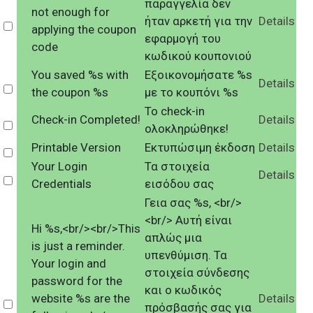
παραγγελία δεν
not enough for
ήταν αρκετή για την
Details
Select
applying the coupon
εφαρμογή του
code
κωδικού κουπονιού
You saved %s with
Εξοικονομήσατε %s
Details
Select
the coupon %s
με το κουπόνι %s
Το check-in
Check-in Completed!
Details
Select
ολοκληρώθηκε!
Printable Version
Εκτυπώσιμη έκδοση
Details
Select
Your Login
Τα στοιχεία
Details
Select
Credentials
εισόδου σας
Γεια σας %s, <br/>
<br/> Αυτή είναι
Hi %s,<br/><br/>This
απλώς μια
is just a reminder.
υπενθύμιση. Τα
Your login and
στοιχεία σύνδεσης
password for the
και ο κωδικός
website %s are the
Details
Select
πρόσβασής σας για