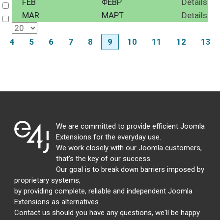
FEB
ΦΕΒΡ
Details
Select
MAR
ΜΑΡΤ
Details
Select
4
5
6
7
8
9
10
11
12
13
We are committed to provide efficient Joomla
Extensions for the everyday use.
We work closely with our Joomla customers,
that's the key of our success.
Our goal is to break down barriers imposed by
proprietary systems,
by providing complete, reliable and independent Joomla
Extensions as alternatives.
Contact us should you have any questions, we'll be happy