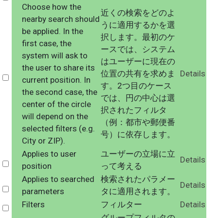
Choose how the
近くの検索をどのよ
nearby search should
うに適用するかを選
be applied. In the
択します。最初のケ
first case, the
ースでは、システム
system will ask to
はユーザーに現在の
the user to share its
位置の共有を求めま
Details
Select
current position. In
す。2つ目のケース
the second case, the
では、円の中心は選
center of the circle
択されたフィルタ
will depend on the
（例：都市や郵便番
selected filters (e.g.
号）に依存します。
City or ZIP).
Applies to user
ユーザーの立場に立
Details
Select
position
って考える
Applies to searched
検索されたパラメー
Details
Select
parameters
タに適用されます。
Filters
フィルター
Details
Select
グループフィルタの