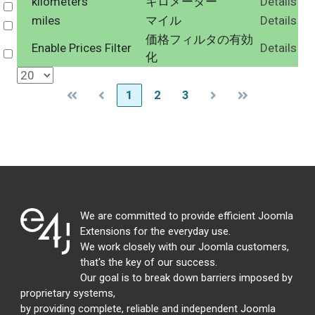
kilometers
キロメーター
Details
Select
miles
マイル
Details
Select
価格フィルタの有効
Enable Prices Filter
Details
Select
化
1
2
3
We are committed to provide efficient Joomla
Extensions for the everyday use.
We work closely with our Joomla customers,
that's the key of our success.
Our goal is to break down barriers imposed by
proprietary systems,
by providing complete, reliable and independent Joomla