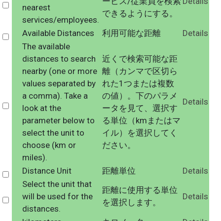
ービス/従業員を検索
Details
Select
nearest
できるようにする。
services/employees.
Available Distances
利用可能な距離
Details
Select
The available
distances to search
近くで検索可能な距
nearby (one or more
離（カンマで区切ら
values separated by
れた1つまたは複数
a comma). Take a
の値）。下のパラメ
Details
Select
look at the
ータを見て、選択す
parameter below to
る単位（kmまたはマ
select the unit to
イル）を選択してく
choose (km or
ださい。
miles).
Distance Unit
距離単位
Details
Select
Select the unit that
距離に使用する単位
will be used for the
Details
Select
を選択します。
distances.