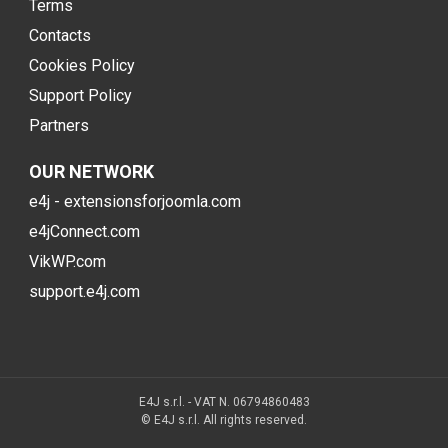
Terms
Contacts
Cookies Policy
Support Policy
Partners
OUR NETWORK
e4j - extensionsforjoomla.com
e4jConnect.com
VikWP.com
support.e4j.com
E4J s.r.l. - VAT N. 06794860483
© E4J s.r.l. All rights reserved.