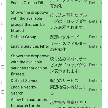
Enable Groups Filter
Details
Select
有効化
Shows the dropdown
絞り込み可能なグル
with the available
ープのドロップダウ
Details
Select
groups that can be
ンが表示されます。
filtered.
Default Group
既定のグループ
Details
Select
サービスフィルター
Enable Services Filter
Details
Select
の有効化
Shows the dropdown
絞り込み可能なサー
with the available
ビスがドロップダウ
Details
Select
services that can be
ン表示されます。
filtered.
Default Service
既定のサービス
Details
Select
Enable Nearby
周辺検索を有効にす
Details
Select
Search
る
Allow the customers
お客様が最寄りのサ
to search for the